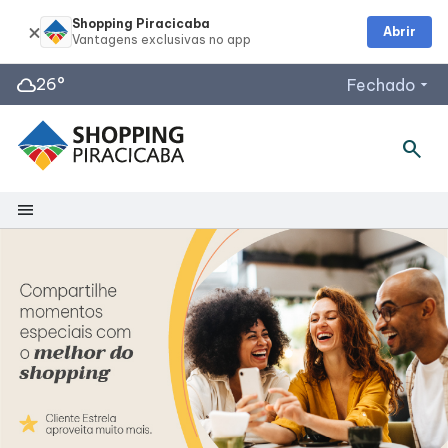
Shopping Piracicaba
Abrir
cloud
26°
Fechado
arrow_drop_down
search
Horários de Funcionamento
Lojas
Restaurantes
menu
Praça de Alimentação :
Shopping
Acessar todos os horários
Mapa Interno
Facilidades
Como Chegar