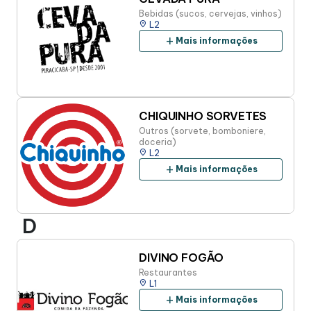
Bebidas (sucos, cervejas, vinhos)
place
L2
add
Mais informações
CHIQUINHO SORVETES
Outros (sorvete, bomboniere,
doceria)
place
L2
add
Mais informações
D
DIVINO FOGÃO
Restaurantes
place
L1
add
Mais informações