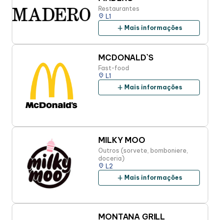
Restaurantes
place
L1
add
Mais informações
MCDONALD`S
Fast-food
place
L1
add
Mais informações
MILKY MOO
Outros (sorvete, bomboniere,
doceria)
place
L2
add
Mais informações
MONTANA GRILL