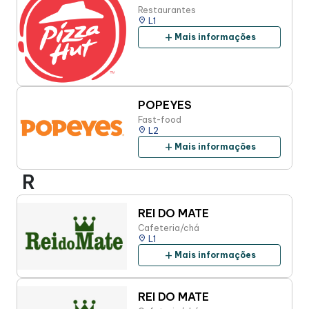
Restaurantes
place
L1
add
Mais informações
POPEYES
Fast-food
place
L2
add
Mais informações
R
REI DO MATE
Cafeteria/chá
place
L1
add
Mais informações
REI DO MATE