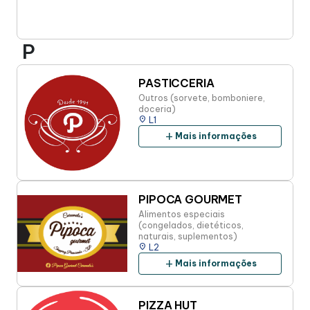
P
PASTICCERIA
Outros (sorvete, bomboniere,
doceria)
place
L1
add
Mais informações
PIPOCA GOURMET
Alimentos especiais
(congelados, dietéticos,
naturais, suplementos)
place
L2
add
Mais informações
PIZZA HUT