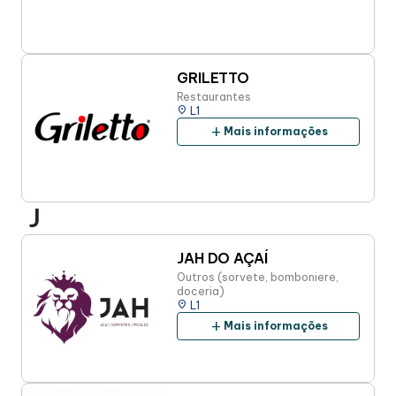
GRILETTO
Restaurantes
place
L1
add
Mais informações
J
JAH DO AÇAÍ
Outros (sorvete, bomboniere,
doceria)
place
L1
add
Mais informações