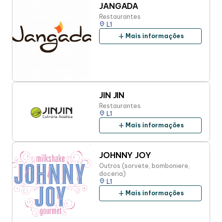
JANGADA
Restaurantes
place
L1
add
Mais informações
JIN JIN
Restaurantes
place
L1
add
Mais informações
JOHNNY JOY
Outros (sorvete, bomboniere,
doceria)
place
L1
add
Mais informações