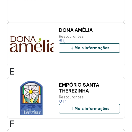
DONA AMÉLIA
Restaurantes
place
L1
add
Mais informações
E
EMPÓRIO SANTA
THEREZINHA
Restaurantes
place
L1
add
Mais informações
F