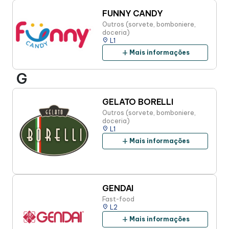
FUNNY CANDY
Outros (sorvete, bomboniere,
doceria)
place
L1
add
Mais informações
G
GELATO BORELLI
Outros (sorvete, bomboniere,
doceria)
place
L1
add
Mais informações
GENDAI
Fast-food
place
L2
add
Mais informações