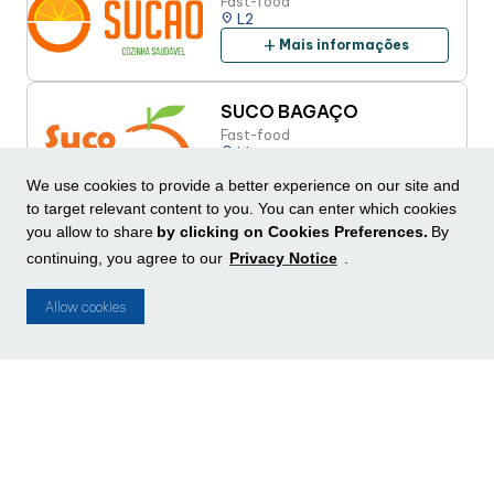
Fast-food
place
L2
add
Mais informações
SUCO BAGAÇO
Fast-food
place
L1
add
Mais informações
We use cookies to provide a better experience on our site and
to target relevant content to you. You can enter which cookies
you allow to share
by clicking on Cookies Preferences.
By
SUSHI FAN
continuing, you agree to our
Privacy Notice
.
Restaurantes
place
L2
Allow cookies
add
Mais informações
T
TACO BELL