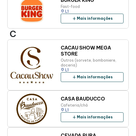
BURGER KING
Fast-food
place
L1
add
Mais informações
C
CACAU SHOW MEGA
STORE
Outros (sorvete, bomboniere,
doceria)
place
L1
add
Mais informações
CASA BAUDUCCO
Cafeteria/chá
place
L1
add
Mais informações
CEVADA PURA