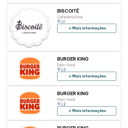
Alimentação
BISCOITÊ
Cafeteria/chá
place
L1
Programa de benefícios
add
Mais informações
Programa de Benefícios
Sorteio Todo Mês
BURGER KING
Fast-food
place
L2
add
Mais informações
BURGER KING
Fast-food
place
L2
add
Mais informações