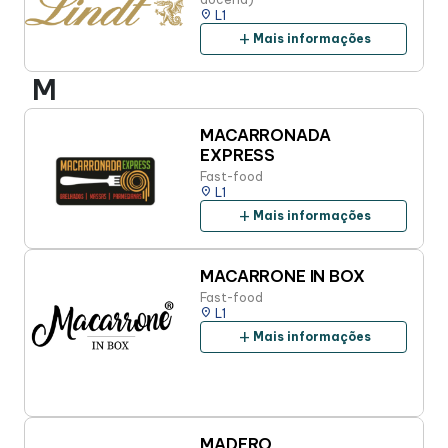
place
L1
add
Mais informações
M
MACARRONADA
EXPRESS
Fast-food
place
L1
add
Mais informações
MACARRONE IN BOX
Fast-food
place
L1
add
Mais informações
MADERO