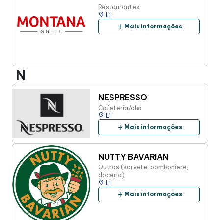
Restaurantes
place
L1
add
Mais informações
N
NESPRESSO
Cafeteria/chá
place
L1
add
Mais informações
NUTTY BAVARIAN
Outros (sorvete, bomboniere,
doceria)
place
L1
add
Mais informações