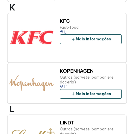
K
KFC
Fast-food
place
L1
add
Mais informações
KOPENHAGEN
Outros (sorvete, bomboniere,
doceria)
place
L1
add
Mais informações
L
LINDT
Outros (sorvete, bomboniere,
doceria)