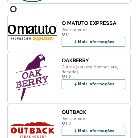
O
O MATUTO EXPRESSA
Restaurantes
place
L1
add
Mais informações
OAKBERRY
Outros (sorvete, bomboniere,
doceria)
place
L2
add
Mais informações
OUTBACK
Restaurantes
place
L2
add
Mais informações