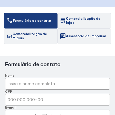
Horários
Comercialização de
call
store
Formulário de contato
lojas
Entretenimento
Comercialização de
store
chat
Assessoria de imprensa
Mídias
Cinema
Eventos
Formulário de contato
Fique por dentro
Nome
Lojas e restaurantes
CPF
Lojas
E-mail