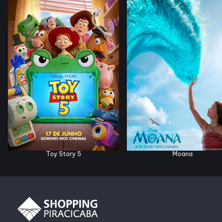
Horários
Entretenimento
Cinema
Eventos
Fique por dentro
Toy Story 5
Moana
Lojas e restaurantes
Lojas