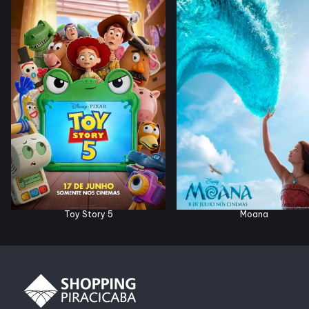
Horários
Entretenimento
Cinema
Eventos
Fique por dentro
Toy Story 5
Moana
Lojas e restaurantes
Lojas