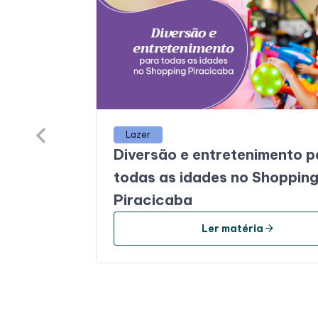
Lazer
Diversão e entretenimento p
todas as idades no Shoppin
Piracicaba
arrow_forward
Ler matéria