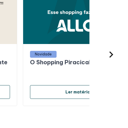
Novidade
nte
O Shopping Piracicaba é ALLOS
arrow_forward
Ler matéria