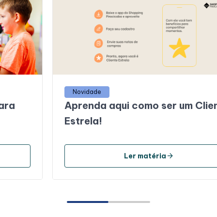
Novidade
ara
Aprenda aqui como ser um Clie
g
Estrela!
arrow_forward
Ler matéria