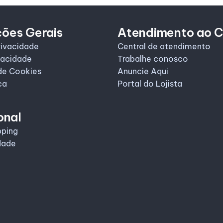
ções Gerais
Atendimento ao C
rivacidade
Central de atendimento
vacidade
Trabalhe conosco
de Cookies
Anuncie Aqui
ca
Portal do Lojista
onal
pping
dade